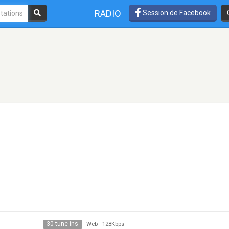
RADIO
Session de Facebook
30 tune ins
Web
-
128Kbps