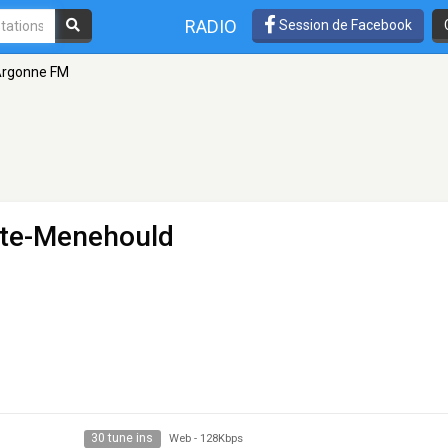
RADIO
Session de Facebook
rgonne FM
nte-Menehould
30 tune ins
Web
-
128Kbps