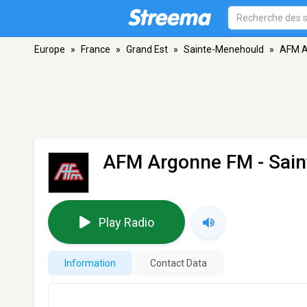
Europe
»
France
»
Grand Est
»
Sainte-Menehould
»
AFM A
AFM Argonne FM
- Sai
Play Radio
Information
Contact Data