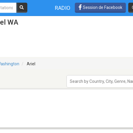
RADIO
Session de Facebook
iel WA
ashington
Ariel