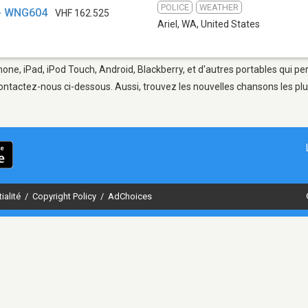
POLICE
WEATHER
 - WNG604
VHF 162.525
Ariel, WA
,
United States
hone, iPad, iPod Touch, Android, Blackberry, et d'autres portables qui p
ontactez-nous ci-dessous. Aussi, trouvez les nouvelles chansons les plu
ialité
/
Copyright Policy
/
AdChoices