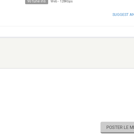
90 tune ins
Web
-
128Kbps
SUGGEST A
POSTER LE 