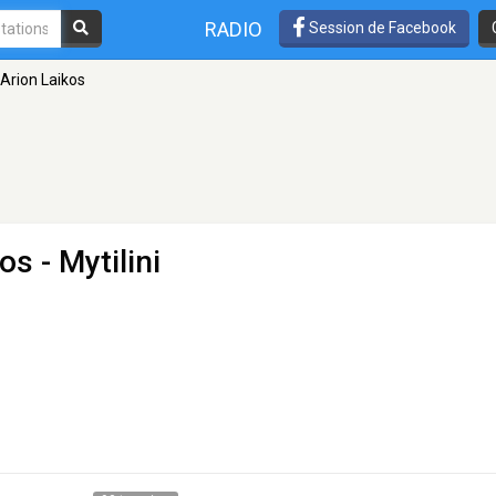
RADIO
Session de Facebook
 Arion Laikos
kos
- Mytilini