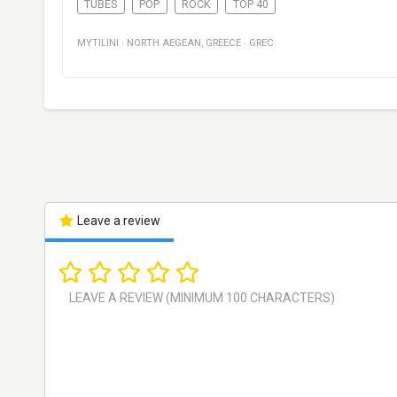
TUBES
POP
ROCK
TOP 40
MYTILINI
·
NORTH AEGEAN
,
GREECE
·
GREC
Leave a review