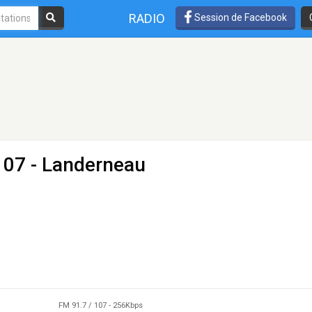
RADIO
Session de Facebook
107 - Landerneau
FM 91.7 / 107
-
256Kbps