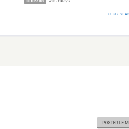
30 tune ins
Web
-
190Kbps
SUGGEST A
POSTER LE 