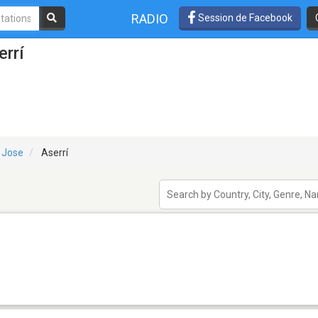
RADIO
Session de Facebook
errí
 Jose
Aserrí