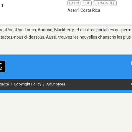
LATIN
POP
ESPAGNOLE
.1
Aserrí
,
Costa Rica
ne, iPad, iPod Touch, Android, Blackberry, et d'autres portables qui perm
tactez-nous ci-dessous. Aussi, trouvez les nouvelles chansons les plus 
ialité
/
Copyright Policy
/
AdChoices