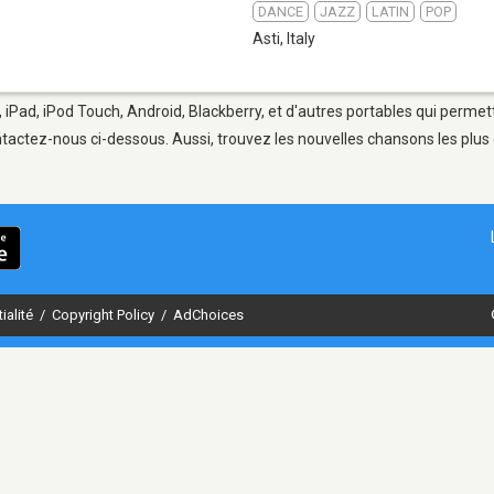
DANCE
JAZZ
LATIN
POP
Asti
,
Italy
, iPad, iPod Touch, Android, Blackberry, et d'autres portables qui permet
tactez-nous ci-dessous. Aussi, trouvez les nouvelles chansons les plus 
ialité
/
Copyright Policy
/
AdChoices