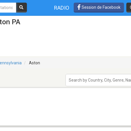
RADIO
Session de Facebook
ston PA
ennsylvania
Aston