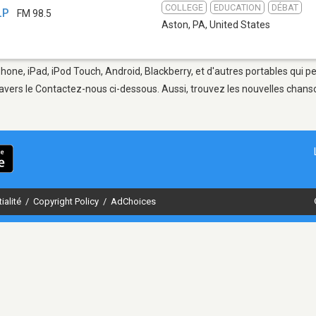
COLLEGE
EDUCATION
DÉBAT
LP
FM 98.5
Aston, PA
,
United States
Phone, iPad, iPod Touch, Android, Blackberry, et d'autres portables qui 
avers le Contactez-nous ci-dessous. Aussi, trouvez les nouvelles chanson
ialité
/
Copyright Policy
/
AdChoices