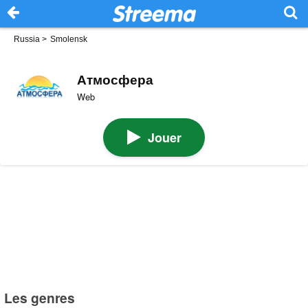
Russia
>
Smolensk
Атмосфера
Web
Jouer
Les genres