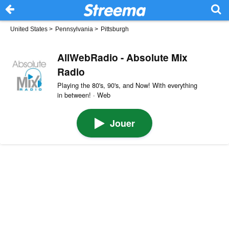
United States
>
Pennsylvania
>
Pittsburgh
AllWebRadio - Absolute Mix
Radio
Playing the 80's, 90's, and Now! With everything
in between! · Web
Jouer