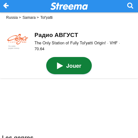
Russia
>
Samara
>
Tol'yatti
Радио АВГУСТ
The Only Station of Fully Tol'yatti Origin! · VHF ·
70.64
Jouer
Les genres