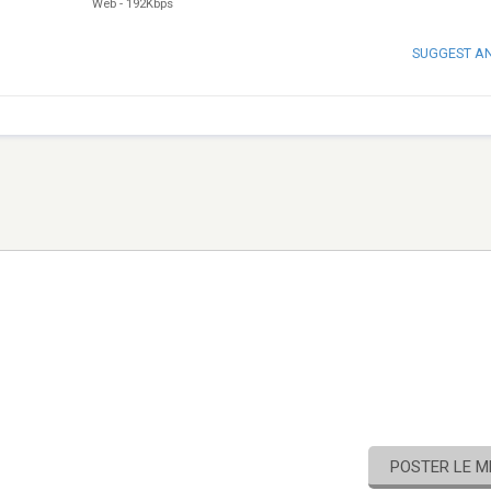
Web
-
192Kbps
SUGGEST A
POSTER LE 