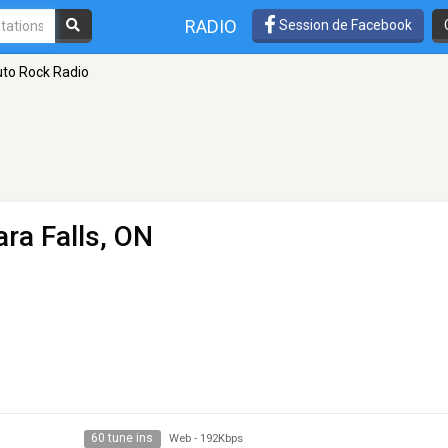
RADIO
Session de Facebook
to Rock Radio
ara Falls, ON
60 tune ins
Web
-
192Kbps