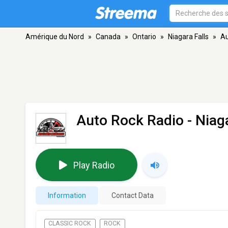
Amérique du Nord
»
Canada
»
Ontario
»
Niagara Falls
»
Au
Auto Rock Radio
- Niag
Play Radio
Information
Contact Data
CLASSIC ROCK
ROCK