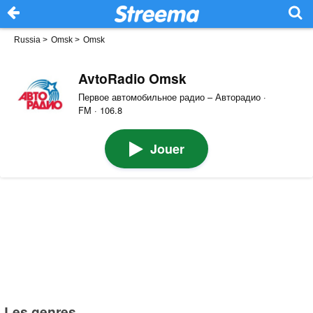
Russia
>
Omsk
>
Omsk
AvtoRadio Omsk
Первое автомобильное радио – Авторадио ·
FM · 106.8
Jouer
Les genres