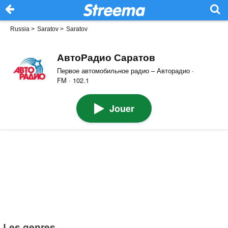
Russia
>
Saratov
>
Saratov
АвтоРадио Саратов
Первое автомобильное радио – Авторадио ·
FM · 102.1
Jouer
Les genres