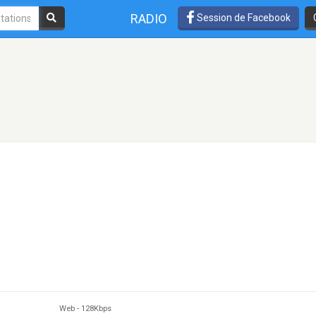
RADIO
Session de Facebook
Web
-
128Kbps