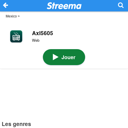
Mexico
>
Axl5605
Web
Jouer
Les genres