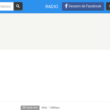
RADIO
Session de Facebook
30 tune ins
Web
-
128Kbps