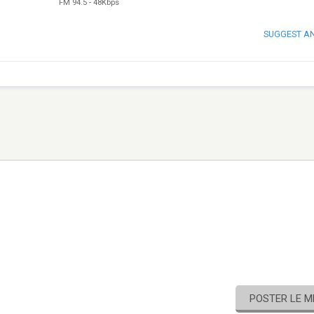
FM 94.5
-
48Kbps
SUGGEST A
POSTER LE 