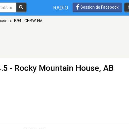
RADIO
Session de Facebook
ouse
»
B94 - CHBW-FM
.5 - Rocky Mountain House, AB