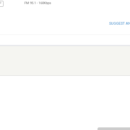
FM 95.1
-
160Kbps
P
SUGGEST A