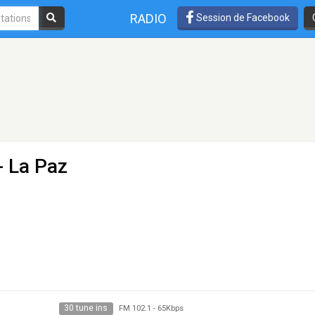
RADIO
Session de Facebook
- La Paz
30 tune ins
FM 102.1
-
65Kbps