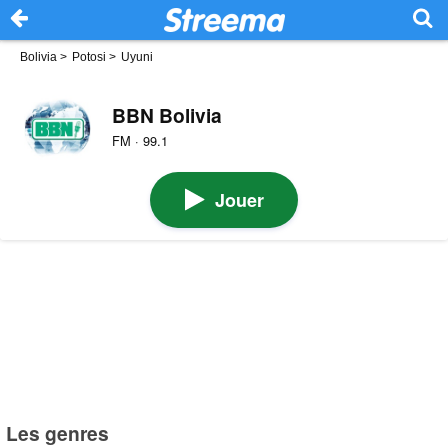
Bolivia
>
Potosi
>
Uyuni
BBN Bolivia
FM · 99.1
Jouer
Les genres