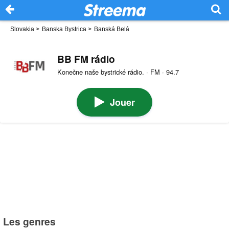
Slovakia
>
Banska Bystrica
>
Banská Belá
BB FM rádio
Konečne naše bystrické rádio. · FM · 94.7
Jouer
Les genres