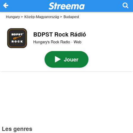
Hungary
>
Közép-Magyarország
>
Budapest
BDPST Rock Rádió
Hungary's Rock Radio · Web
Jouer
Les genres