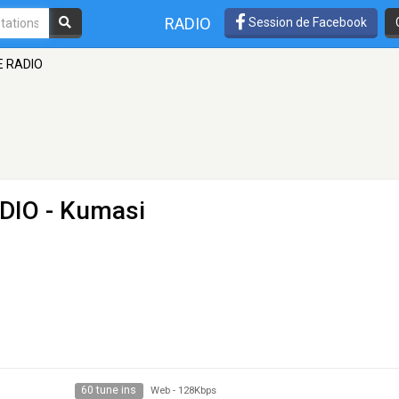
RADIO
Session de Facebook
 RADIO
ADIO
- Kumasi
60 tune ins
Web
-
128Kbps