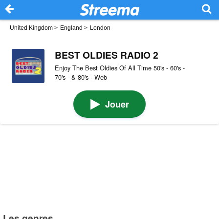
United Kingdom
>
England
>
London
BEST OLDIES RADIO 2
Enjoy The Best Oldies Of All Time 50's - 60's -
70's - & 80's · Web
Jouer
Les genres