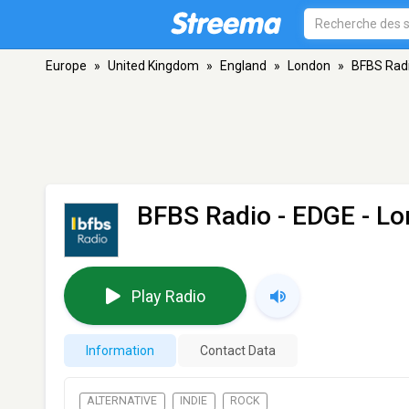
Europe
»
United Kingdom
»
England
»
London
»
BFBS Radi
BFBS Radio - EDGE
- Lo
Play Radio
Information
Contact Data
ALTERNATIVE
INDIE
ROCK