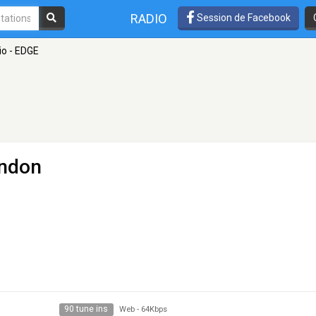
RADIO
Session de Facebook
o - EDGE
ndon
90 tune ins
Web
-
64Kbps