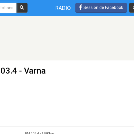
RADIO
Session de Facebook
03.4 - Varna
FM 103.4
-
128Kbps