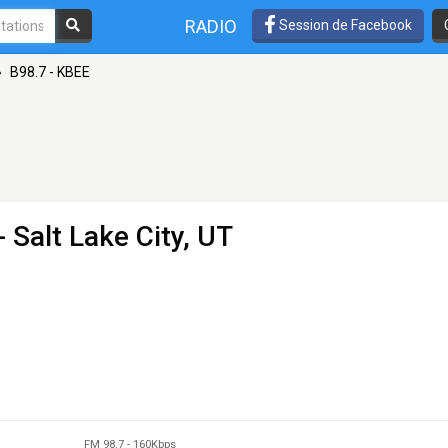
RADIO
Session de Facebook
»
B98.7 - KBEE
- Salt Lake City, UT
FM 98.7
-
160Kbps