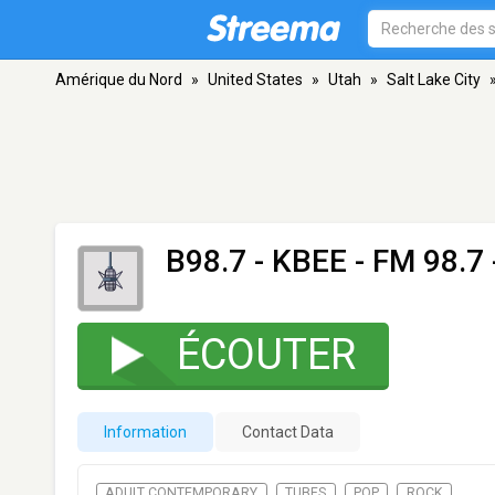
Amérique du Nord
»
United States
»
Utah
»
Salt Lake City
B98.7 - KBEE
- FM 98.7 
ÉCOUTER
Information
Contact Data
ADULT CONTEMPORARY
TUBES
POP
ROCK