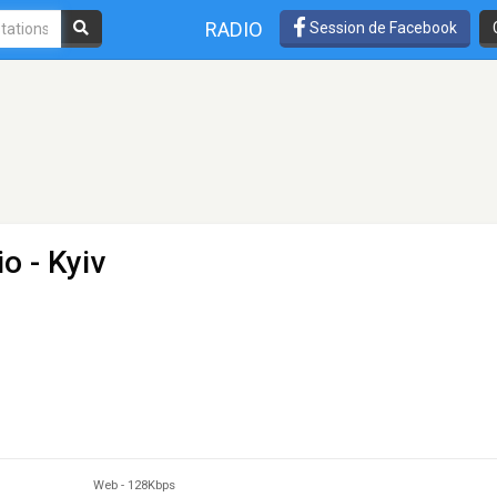
RADIO
Session de Facebook
io
- Kyiv
Web
-
128Kbps