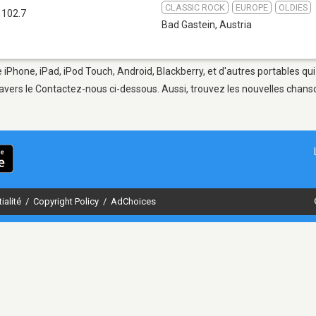
CLASSIC ROCK
EUROPE
OLDIES
 102.7
Bad Gastein
,
Austria
e iPhone, iPad, iPod Touch, Android, Blackberry, et d'autres portables qu
avers le Contactez-nous ci-dessous. Aussi, trouvez les nouvelles chanson
ialité
/
Copyright Policy
/
AdChoices