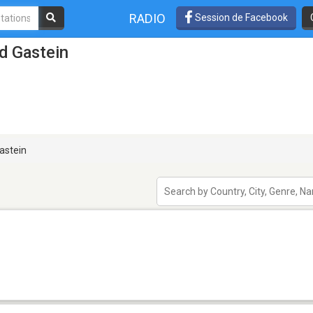
RADIO
Session de Facebook
d Gastein
astein