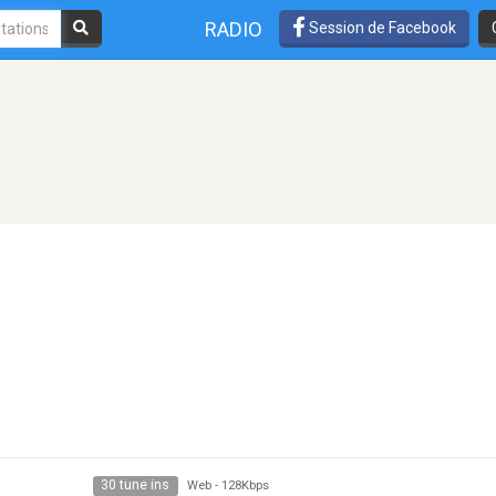
RADIO
Session de Facebook
30 tune ins
Web
-
128Kbps