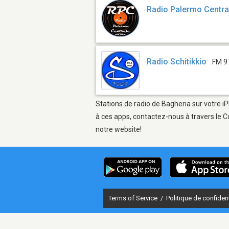
Radio Palermo Centra
Radio Schitikkio
FM 9
Stations de radio de Bagheria sur votre iP
à ces apps, contactez-nous à travers le C
notre website!
Terms of Service
/
Politique de confident