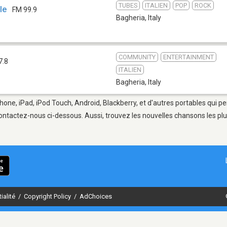
TUBES
ITALIEN
POP
ROCK
le
FM 99.9
Bagheria
,
Italy
COMMUNITY
ENTERTAINMENT
7.8
ITALIEN
Bagheria
,
Italy
hone, iPad, iPod Touch, Android, Blackberry, et d'autres portables qui p
ontactez-nous ci-dessous. Aussi, trouvez les nouvelles chansons les plu
ialité
/
Copyright Policy
/
AdChoices