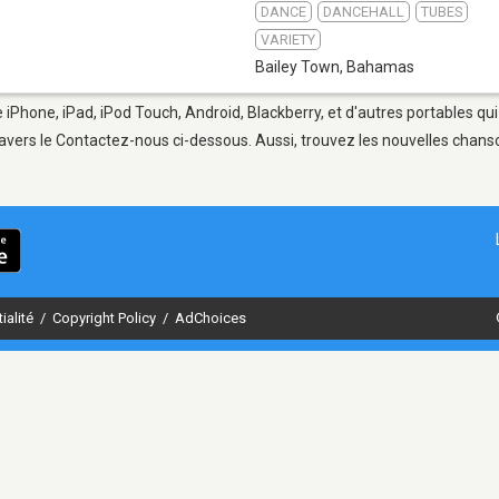
DANCE
DANCEHALL
TUBES
VARIETY
Bailey Town
,
Bahamas
e iPhone, iPad, iPod Touch, Android, Blackberry, et d'autres portables qu
avers le Contactez-nous ci-dessous. Aussi, trouvez les nouvelles chanson
ialité
/
Copyright Policy
/
AdChoices