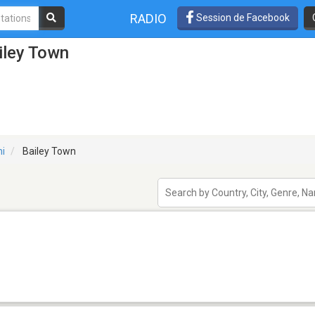
RADIO
Session de Facebook
iley Town
ni
Bailey Town