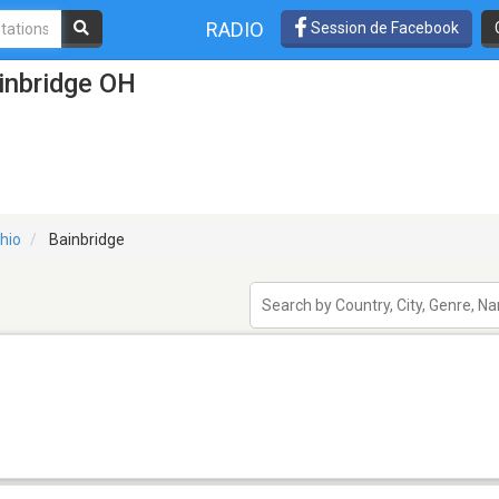
RADIO
Session de Facebook
inbridge OH
hio
Bainbridge