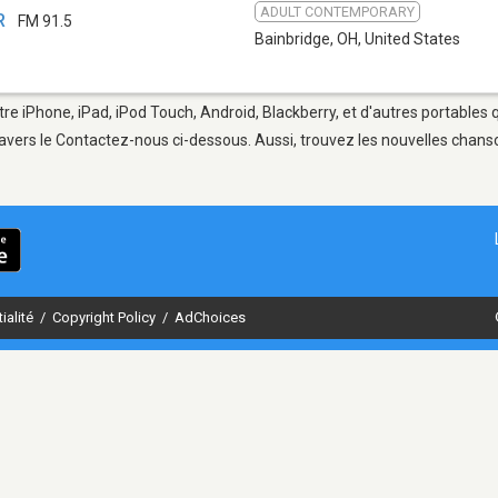
ADULT CONTEMPORARY
R
FM 91.5
Bainbridge, OH
,
United States
tre iPhone, iPad, iPod Touch, Android, Blackberry, et d'autres portables
avers le Contactez-nous ci-dessous. Aussi, trouvez les nouvelles chanson
ialité
/
Copyright Policy
/
AdChoices