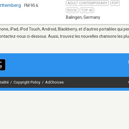
ADULT CONTEMPORARY
POP
ürttemberg
FM 95.6
ROCK
TOP 40
Balingen
,
Germany
hone, iPad, iPod Touch, Android, Blackberry, et d'autres portables qui p
ontactez-nous ci-dessous. Aussi, trouvez les nouvelles chansons les plu
ialité
/
Copyright Policy
/
AdChoices