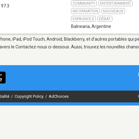
COMMUNITY
ENTERTAINMENT
 97.3
INFORMATION
NOUVEAUX
ESPAGNOLE
DÉBAT
Balnearia
,
Argentine
Phone, iPad, iPod Touch, Android, Blackberry, et d'autres portables qui 
avers le Contactez-nous ci-dessous. Aussi, trouvez les nouvelles chanson
ialité
/
Copyright Policy
/
AdChoices