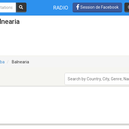
RADIO
Session de Facebook
lnearia
oba
Balnearia