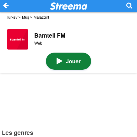
Turkey
>
Muş
>
Malazgirt
Bamteli FM
Web
Jouer
Les genres