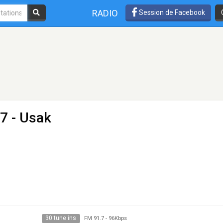
RADIO
Session de Facebook
7 - Usak
30 tune ins
FM 91.7
-
96Kbps