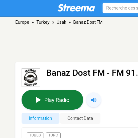
Europe
»
Turkey
»
Usak
»
Banaz Dost FM
Banaz Dost FM
- FM 91.
Play Radio
Information
Contact Data
TUBES
TURC