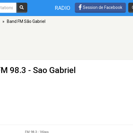
RADIO
Session de Facebook
»
Band FM São Gabriel
FM 98.3 - Sao Gabriel
FM 98.3
-
1Kbps