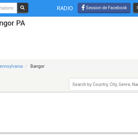
RADIO
Session de Facebook
angor PA
ennsylvania
Bangor