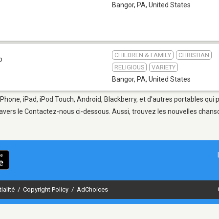
Bangor, PA
,
United States
CHILDREN & FAMILY
CHRISTIAN
b
RELIGIOUS
VARIETY
Bangor, PA
,
United States
iPhone, iPad, iPod Touch, Android, Blackberry, et d'autres portables qui
avers le Contactez-nous ci-dessous. Aussi, trouvez les nouvelles chanson
ialité
/
Copyright Policy
/
AdChoices