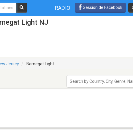
RADIO
Session de Facebook
rnegat Light NJ
ew Jersey
Barnegat Light