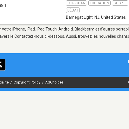
CHRISTIAN
EDUCATION
GOSPEL
88.1
DÉBAT
Barnegat Light, NJ
,
United States
 votre iPhone, iPad, iPod Touch, Android, Blackberry, et d'autres portab
avers le Contactez-nous ci-dessous. Aussi, trouvez les nouvelles chanson
ialité
/
Copyright Policy
/
AdChoices