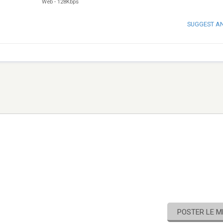
Web
-
128Kbps
SUGGEST A
POSTER LE 