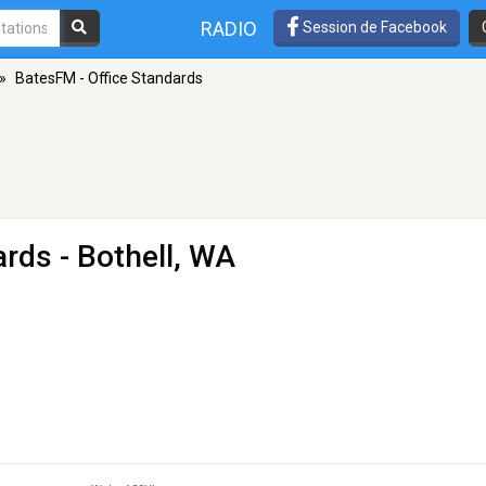
RADIO
Session de Facebook
»
BatesFM - Office Standards
ards
- Bothell, WA