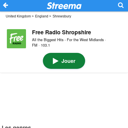
United Kingdom
>
England
>
Shrewsbury
Free Radio Shropshire
All the Biggest Hits - For the West Midlands ·
FM · 103.1
Jouer
Les genres