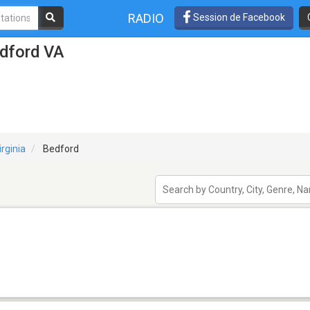
RADIO
Session de Facebook
edford VA
irginia
Bedford