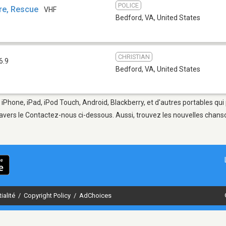
POLICE
ire, Rescue
VHF
Bedford, VA
,
United States
CHRISTIAN
6.9
Bedford, VA
,
United States
 iPhone, iPad, iPod Touch, Android, Blackberry, et d'autres portables qu
avers le Contactez-nous ci-dessous. Aussi, trouvez les nouvelles chanson
ialité
/
Copyright Policy
/
AdChoices