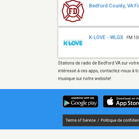
Bedford County, VA F
K-LOVE - WLGX
FM 10
Stations de radio de Bedford VA sur votre
intéressé à ces apps, contactez-nous à tr
musique sur notre website!
Terms of Service
/
Politique de confident