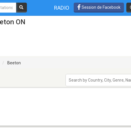
RADIO
Session de Facebook
eeton ON
Beeton