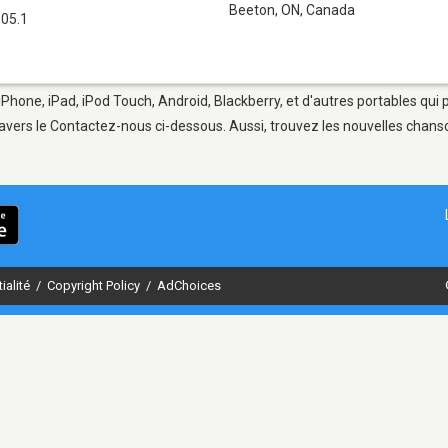
Beeton, ON
,
Canada
05.1
iPhone, iPad, iPod Touch, Android, Blackberry, et d'autres portables qui
avers le Contactez-nous ci-dessous. Aussi, trouvez les nouvelles chanson
ialité
/
Copyright Policy
/
AdChoices