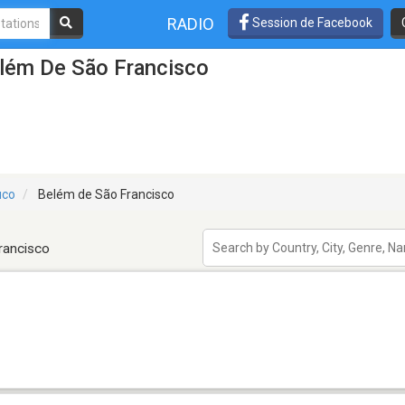
RADIO
Session de Facebook
elém De São Francisco
uco
Belém de São Francisco
rancisco