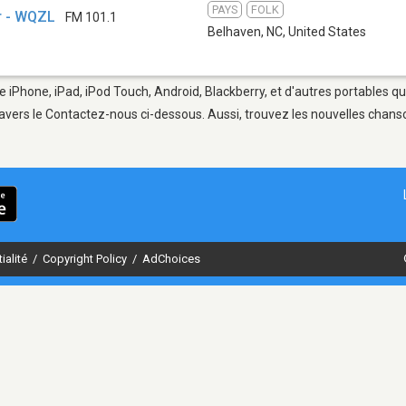
PAYS
FOLK
er - WQZL
FM 101.1
Belhaven, NC
,
United States
e iPhone, iPad, iPod Touch, Android, Blackberry, et d'autres portables q
avers le Contactez-nous ci-dessous. Aussi, trouvez les nouvelles chanson
ialité
/
Copyright Policy
/
AdChoices