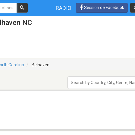
RADIO
Session de Facebook
elhaven NC
orth Carolina
Belhaven