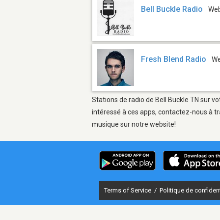
Bell Buckle Radio
We
Fresh Blend Radio
W
Stations de radio de Bell Buckle TN sur vo
intéressé à ces apps, contactez-nous à tr
musique sur notre website!
Terms of Service
/
Politique de confident