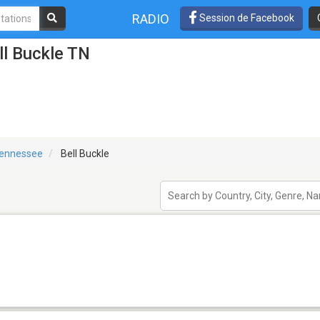
RADIO
Session de Facebook
ll Buckle TN
ennessee
Bell Buckle