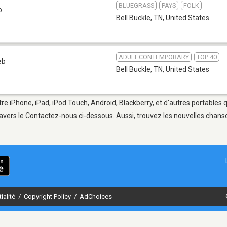
BLUEGRASS
PAYS
FOLK
b
Bell Buckle, TN
,
United States
ADULT CONTEMPORARY
TOP 40
eb
Bell Buckle, TN
,
United States
tre iPhone, iPad, iPod Touch, Android, Blackberry, et d'autres portables
avers le Contactez-nous ci-dessous. Aussi, trouvez les nouvelles chanson
ialité
/
Copyright Policy
/
AdChoices